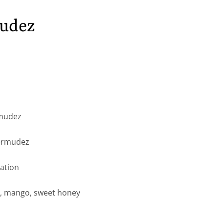
udez
rmudez
Bermudez
tation
p, mango, sweet honey