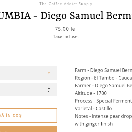
The Coffee Addict Supply
UMBIA - Diego Samuel Berm
Preț
75,00 lei
Taxe incluse.
Farm - Diego Samuel Be
Region - El Tambo - Cauca
Farmer - Diego Samuel 
Altitude - 1700
Process - Special Fermen
Varietal - Castillo
Ă ÎN COȘ
Notes - Intense pear dro
with ginger finish