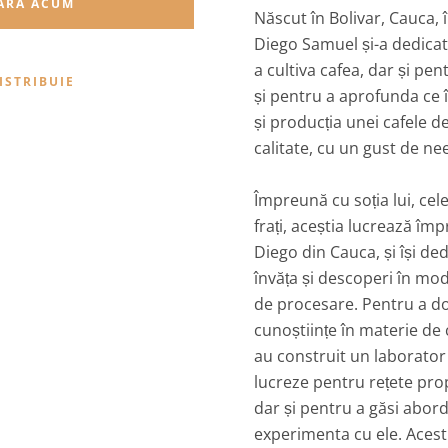
ĂRĂ ACUM
Născut în Bolivar, Cauca, 
Diego Samuel și-a dedicat 
a cultiva cafea, dar și pen
ISTRIBUIE
și pentru a aprofunda ce
și producția unei cafele 
calitate, cu un gust de ne
Împreună cu soția lui, cele
frați, aceștia lucrează îm
Diego din Cauca, și își de
învăța și descoperi în m
de procesare. Pentru a d
cunoștiințe în materie de 
au construit un laborator
lucreze pentru rețete pro
dar și pentru a găsi abordă
experimenta cu ele. Acest 