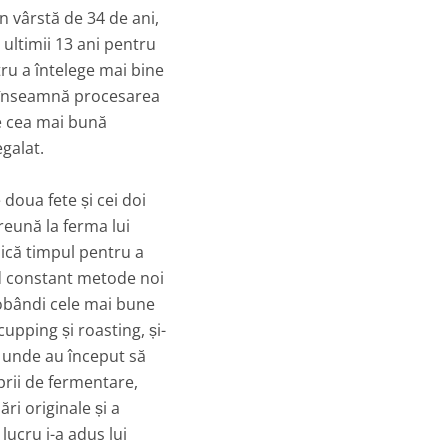
în vârstă de 34 de ani,
ultimii 13 ani pentru
tru a întelege mai bine
 înseamnă procesarea
de cea mai bună
egalat.
 doua fete și cei doi
preună la ferma lui
dică timpul pentru a
od constant metode noi
obândi cele mai bune
cupping și roasting, și-
 unde au început să
prii de fermentare,
ri originale și a
lucru i-a adus lui