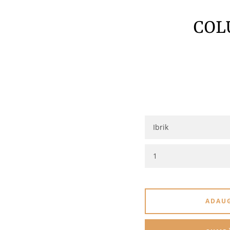
COL
ADAUG